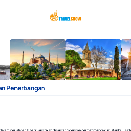
gan Penerbangan
rki dalam perjalanan 8 hari yang telah dirancang dengan cermat mencakup Istanbul, E