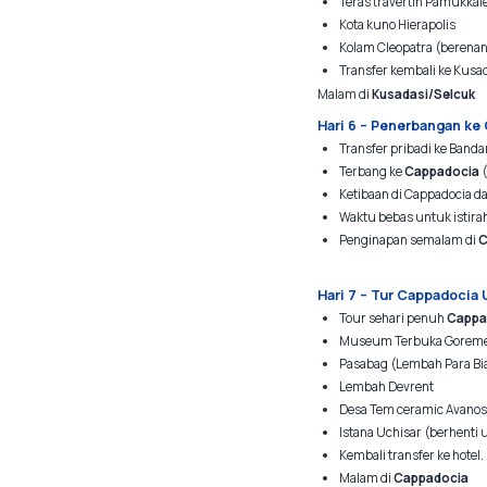
Teras travertin Pamukkal
Kota kuno Hierapolis
Kolam Cleopatra (berenan
Transfer kembali ke Kusa
Malam di
Kusadasi/Selcuk
Hari 6 – Penerbangan ke
Transfer pribadi ke Banda
Terbang ke
Cappadocia
(
Ketibaan di Cappadocia da
Waktu bebas untuk istir
Penginapan semalam di
C
Hari 7 – Tur Cappadocia 
Tour sehari penuh
Cappa
Museum Terbuka Gorem
Pasabag (Lembah Para Bi
Lembah Devrent
Desa Tem ceramic Avanos
Istana Uchisar (berhenti 
Kembali transfer ke hotel.
Malam di
Cappadocia