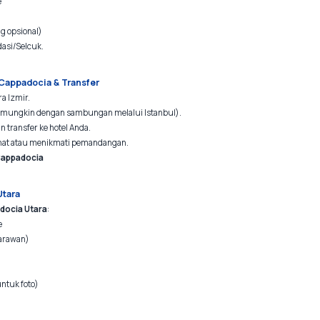
e
g opsional)
dasi/Selcuk.
 Cappadocia & Transfer
ra Izmir.
mungkin dengan sambungan melalui Istanbul).
n transfer ke hotel Anda.
ahat atau menikmati pemandangan.
appadocia
Utara
docia Utara
:
e
arawan)
untuk foto)