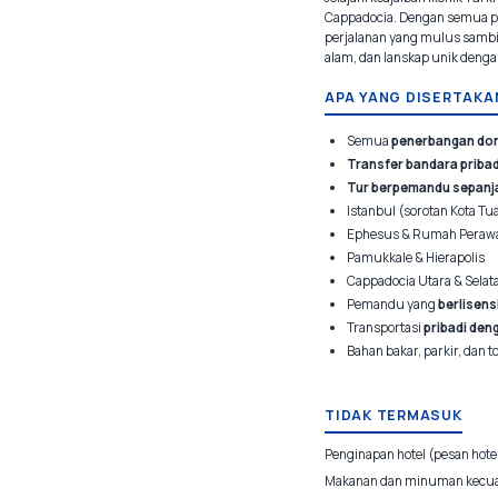
Cappadocia. Dengan semua pe
perjalanan yang mulus sambi
alam, dan lanskap unik denga
APA YANG DISERTAKA
Semua
penerbangan do
Transfer bandara pribad
Tur berpemandu sepanja
Istanbul (sorotan Kota Tu
Ephesus & Rumah Perawa
Pamukkale & Hierapolis
Cappadocia Utara & Selat
Pemandu yang
berlisens
Transportasi
pribadi den
Bahan bakar, parkir, dan to
TIDAK TERMASUK
Penginapan hotel (pesan hote
Makanan dan minuman kecual