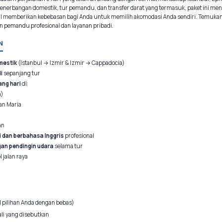
nerbangan domestik, tur pemandu, dan transfer darat yang termasuk, paket ini m
l memberikan kebebasan bagi Anda untuk memilih akomodasi Anda sendiri. Temukan
n pemandu profesional dan layanan pribadi.
N
mestik
(Istanbul → Izmir & Izmir → Cappadocia)
i
sepanjang tur
ng hari
di:
a)
n Maria
an
i dan berbahasa Inggris
profesional
gan pendingin udara
selama tur
l jalan raya
l pilihan Anda dengan bebas)
i yang disebutkan