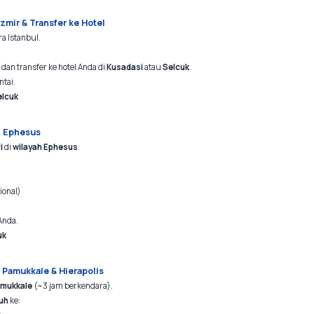
Izmir & Transfer ke Hotel
ra Istanbul.
dan transfer ke hotel Anda di
Kusadasi
atau
Selcuk
.
tai.
elcuk
h Ephesus
i
di
wilayah Ephesus
:
ional)
Anda.
uk
h Pamukkale & Hierapolis
mukkale
(~3 jam berkendara).
uh
ke: