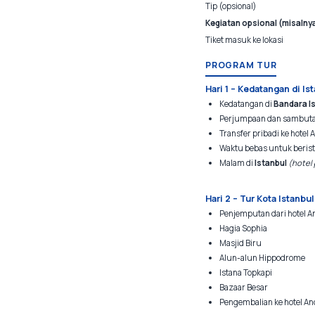
Tip (opsional)
Kegiatan opsional (misalnya
Tiket masuk ke lokasi
PROGRAM TUR
Hari 1 – Kedatangan di Is
Kedatangan di
Bandara I
Perjumpaan dan sambutan
Transfer pribadi ke hotel 
Waktu bebas untuk berist
Malam di
Istanbul
(hotel 
Hari 2 – Tur Kota Istanb
Penjemputan dari hotel 
Hagia Sophia
Masjid Biru
Alun-alun Hippodrome
Istana Topkapi
Bazaar Besar
Pengembalian ke hotel An