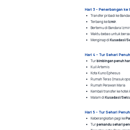
Hari 3 – Penerbangan ke 
Transfer pribadi ke Banda
Terbang ke
Izmir
.
Bertemu di Bandara Izmir 
Waktu bebas untuk bersan
Menginap di
Kusadasi/S
Hari 4 – Tur Sehari Penu
Tur
bimbingan penuh har
Kuil Artemis
Kota Kuno Ephesus
Rumah Teras (masuk ops
Rumah Perawan Maria
Kembali transfer ke hotel 
Malam di
Kusadasi/Selc
Hari 5 – Tur Sehari Penu
Keberangkatan pagi ke
Pa
Tur
pemandu sehari pen