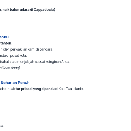
, naik balon udara di Cappadocia)
tanbul
stanbul
.
 oleh perwakilan kami di bandara.
Anda di pusat kota.
irahat atau menjelajah sesuai keinginan Anda.
pilihan Anda)
ul Seharian Penuh
Anda untuk
tur pribadi yang dipandu
di Kota Tua Istanbul:
da.