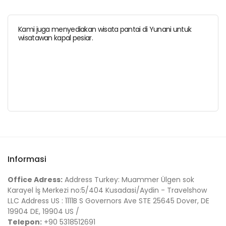
Kami juga menyediakan wisata pantai di Yunani untuk
wisatawan kapal pesiar.
Informasi
Office Adress:
Address Turkey: Muammer Ülgen sok
Karayel İş Merkezi no:5/404 Kusadasi/Aydin - Travelshow
LLC Address US : 1111B S Governors Ave STE 25645 Dover, DE
19904 DE, 19904 US /
Telepon:
+90 5318512691