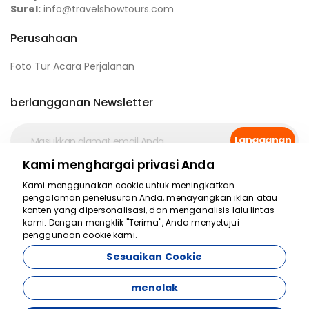
Surel:
info@travelshowtours.com
Perusahaan
Foto Tur Acara Perjalanan
berlangganan Newsletter
Langganan
Kami menghargai privasi Anda
Media sosial
Kami menggunakan cookie untuk meningkatkan
pengalaman penelusuran Anda, menayangkan iklan atau
konten yang dipersonalisasi, dan menganalisis lalu lintas
kami. Dengan mengklik "Terima", Anda menyetujui
penggunaan cookie kami.
Sesuaikan Cookie
Travelshow Travel Agency - 11392
menolak