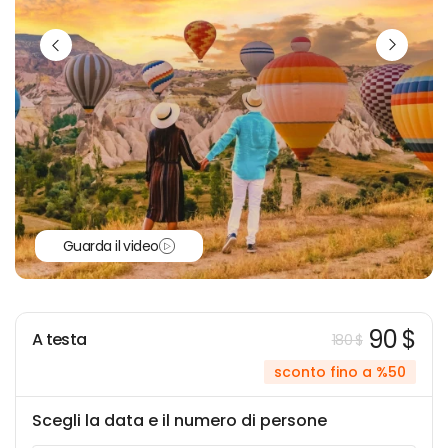
Guarda il video
90 $
A testa
180 $
sconto fino a %50
Scegli la data e il numero di persone