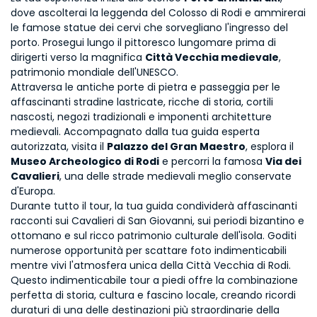
dove ascolterai la leggenda del Colosso di Rodi e ammirerai 
le famose statue dei cervi che sorvegliano l'ingresso del 
porto. Prosegui lungo il pittoresco lungomare prima di 
dirigerti verso la magnifica 
Città Vecchia medievale
, 
patrimonio mondiale dell'UNESCO.
Attraversa le antiche porte di pietra e passeggia per le 
affascinanti stradine lastricate, ricche di storia, cortili 
nascosti, negozi tradizionali e imponenti architetture 
medievali. Accompagnato dalla tua guida esperta 
autorizzata, visita il 
Palazzo del Gran Maestro
, esplora il 
Museo Archeologico di Rodi
 e percorri la famosa 
Via dei 
Cavalieri
, una delle strade medievali meglio conservate 
d'Europa.
Durante tutto il tour, la tua guida condividerà affascinanti 
racconti sui Cavalieri di San Giovanni, sui periodi bizantino e 
ottomano e sul ricco patrimonio culturale dell'isola. Goditi 
numerose opportunità per scattare foto indimenticabili 
mentre vivi l'atmosfera unica della Città Vecchia di Rodi.
Questo indimenticabile tour a piedi offre la combinazione 
perfetta di storia, cultura e fascino locale, creando ricordi 
duraturi di una delle destinazioni più straordinarie della 