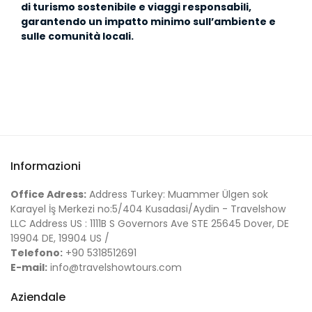
di turismo sostenibile e viaggi responsabili,
garantendo un impatto minimo sull’ambiente e
sulle comunità locali.
Informazioni
Office Adress:
Address Turkey: Muammer Ülgen sok
Karayel İş Merkezi no:5/404 Kusadasi/Aydin - Travelshow
LLC Address US : 1111B S Governors Ave STE 25645 Dover, DE
19904 DE, 19904 US /
Telefono:
+90 5318512691
E-mail:
info@travelshowtours.com
Aziendale