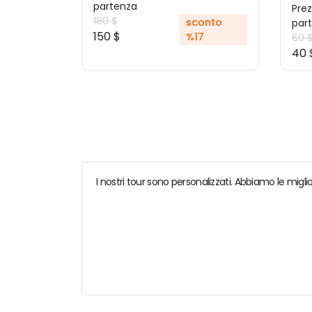
partenza
Prez
180 $
sconto
par
150 $
%17
60 
40 
I nostri tour sono personalizzati. Abbiamo le miglio