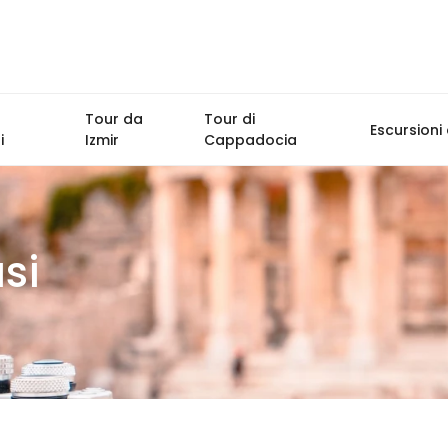
Tour da
Tour di
Escursioni 
i
Izmir
Cappadocia
si