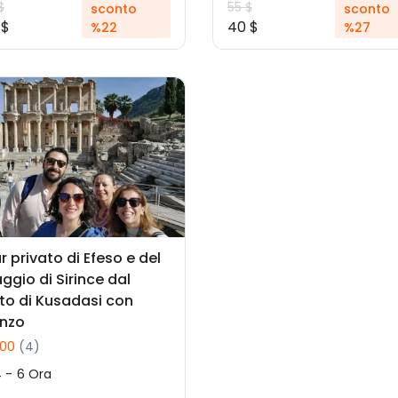
$
55 $
sconto
sconto
 $
40 $
%22
%27
r privato di Efeso e del
laggio di Sirince dal
to di Kusadasi con
nzo
.00
(4)
 - 6 Ora