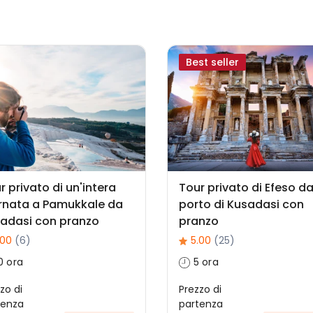
Best seller
r privato di un'intera
Tour privato di Efeso da
rnata a Pamukkale da
porto di Kusadasi con
adasi con pranzo
pranzo
.00
(6)
5.00
(25)
0 ora
5 ora
zo di
Prezzo di
tenza
partenza