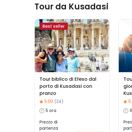
Tour da Kusadasi
Best seller
Tour biblico di Efeso dal
Tou
porto di Kusadasi con
gio
pranzo
Kus
5.00
(24)
5
5 ora
1
Prezzo di
Prez
partenza
par