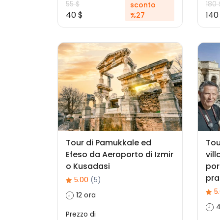
55 $
180 
sconto
40 $
140
%27
Tour di Pamukkale ed
Tou
Efeso da Aeroporto di Izmir
vil
o Kusadasi
por
pra
5.00
(5)
5
12 ora
4
Prezzo di