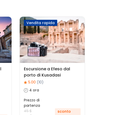
Vendita rapida
l
Escursione a Efeso dal
porto di Kusadasi
5.00
(10)
4 ora
Prezzo di
partenza
45 $
sconto